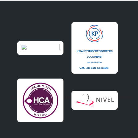
© 2020
Logopedie Budel
| Website realisatie en hosting:
PC Patrol