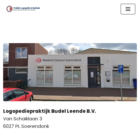
Skip
to
content
Logopediepraktijk Budel Leende B.V.
Van Schaiklaan 3
6027 PL Soerendonk