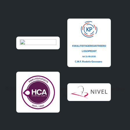
© 2020
Logopedie Budel
| Website realisatie en hosting:
PC Patrol