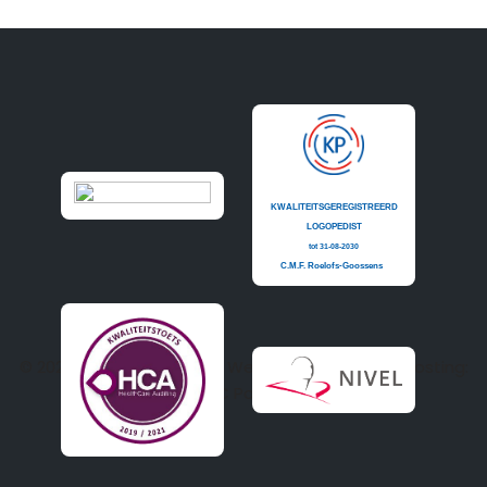
© 2020
Logopedie Budel
| Website realisatie en hosting:
PC Patrol